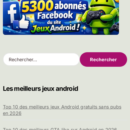
publications
R
e
c
h
e
Les meilleurs jeux android
r
c
h
Top 10 des meilleurs jeux Android gratuits sans pubs
e
en 2026
r
:
Top 10 des meilleurs GTA like sur Android en 2026