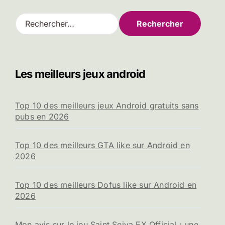
R
e
c
h
e
Les meilleurs jeux android
r
c
h
Top 10 des meilleurs jeux Android gratuits sans
e
pubs en 2026
r
:
Top 10 des meilleurs GTA like sur Android en
2026
Top 10 des meilleurs Dofus like sur Android en
2026
Mon avis sur le jeu Saint Seiya EX Official : une