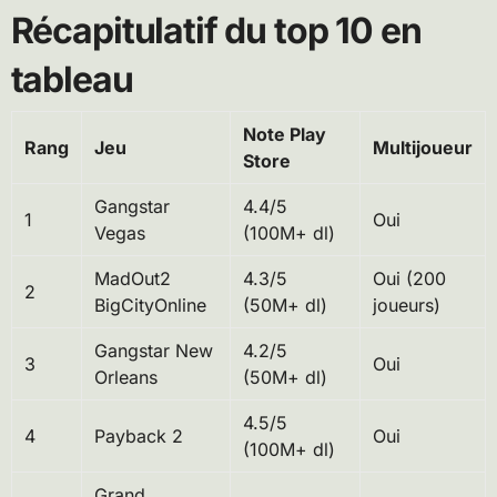
Récapitulatif du top 10 en
tableau
Note Play
Rang
Jeu
Multijoueur
Store
Gangstar
4.4/5
1
Oui
Vegas
(100M+ dl)
MadOut2
4.3/5
Oui (200
2
BigCityOnline
(50M+ dl)
joueurs)
Gangstar New
4.2/5
3
Oui
Orleans
(50M+ dl)
4.5/5
4
Payback 2
Oui
(100M+ dl)
Grand