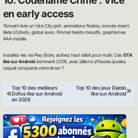
10. Codename Crime : Vice
en early access
Tencent livre un Vice City poli : animations fluides, monde vivant.
Beta US/Indo, global soon. Promet heists massifs, graphismes
AAA mobile.
Installez-les via Play Store, activez haut débit pour multi. Ces
GTA
like sur Android
dominent 2026, avec billions d’heures jouées.
Lequel conquerra votre écran ?
Navigation
Top 10 des meilleurs
Top 10 des jeux Diablo
Dofus like sur Android
like sur Android
de
en 2026
l’article