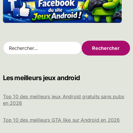
R
e
c
h
e
Les meilleurs jeux android
r
c
h
Top 10 des meilleurs jeux Android gratuits sans pubs
e
en 2026
r
:
Top 10 des meilleurs GTA like sur Android en 2026