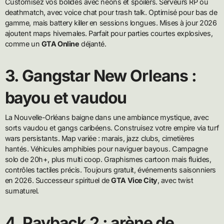
Customisez vos bolides avec néons et spoilers. Serveurs RP ou
deathmatch, avec voice chat pour trash talk. Optimisé pour bas de
gamme, mais battery killer en sessions longues. Mises à jour 2026
ajoutent maps hivernales. Parfait pour parties courtes explosives,
comme un
GTA Online
déjanté.
3. Gangstar New Orleans :
bayou et vaudou
La Nouvelle-Orléans baigne dans une ambiance mystique, avec
sorts vaudou et gangs caribéens. Construisez votre empire via turf
wars persistants. Map variée : marais, jazz clubs, cimetières
hantés. Véhicules amphibies pour naviguer bayous. Campagne
solo de 20h+, plus multi coop. Graphismes cartoon mais fluides,
contrôles tactiles précis. Toujours gratuit, événements saisonniers
en 2026. Successeur spirituel de
GTA Vice City
, avec twist
surnaturel.
4. Payback 2 : arène de