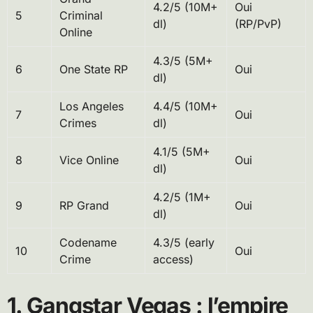
4.2/5 (10M+
Oui
5
Criminal
dl)
(RP/PvP)
Online
4.3/5 (5M+
6
One State RP
Oui
dl)
Los Angeles
4.4/5 (10M+
7
Oui
Crimes
dl)
4.1/5 (5M+
8
Vice Online
Oui
dl)
4.2/5 (1M+
9
RP Grand
Oui
dl)
Codename
4.3/5 (early
10
Oui
Crime
access)
1. Gangstar Vegas : l’empire