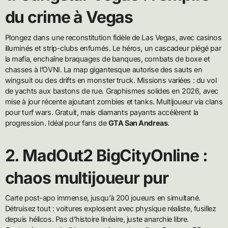
du crime à Vegas
Plongez dans une reconstitution fidèle de Las Vegas, avec casinos
illuminés et strip-clubs enfumés. Le héros, un cascadeur piégé par
la mafia, enchaîne braquages de banques, combats de boxe et
chasses à l’OVNI. La map gigantesque autorise des sauts en
wingsuit ou des drifts en monster truck. Missions variées : du vol
de yachts aux bastons de rue. Graphismes solides en 2026, avec
mise à jour récente ajoutant zombies et tanks. Multijoueur via clans
pour turf wars. Gratuit, mais diamants payants accélèrent la
progression. Idéal pour fans de
GTA San Andreas
.
2. MadOut2 BigCityOnline :
chaos multijoueur pur
Carte post-apo immense, jusqu’à 200 joueurs en simultané.
Détruisez tout : voitures explosent avec physique réaliste, fusillez
depuis hélicos. Pas d’histoire linéaire, juste anarchie libre.