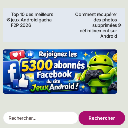
Navigation
Top 10 des meilleurs
Comment récupérer
jeux Android gacha
des photos
de
F2P 2026
supprimées
définitivement sur
Android
l’article
R
e
c