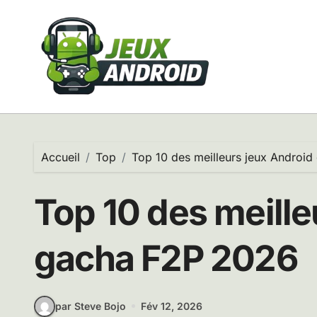
Passer
au
contenu
Accueil
Top
Top 10 des meilleurs jeux Androi
Top 10 des meille
gacha F2P 2026
par Steve Bojo
Fév 12, 2026