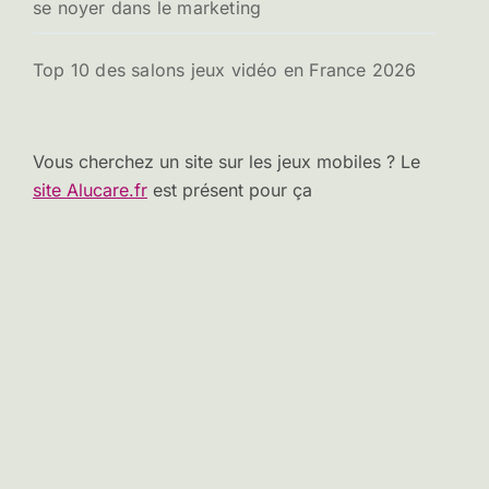
se noyer dans le marketing
Top 10 des salons jeux vidéo en France 2026
Vous cherchez un site sur les jeux mobiles ? Le
site Alucare.fr
est présent pour ça