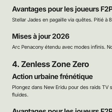
Avantages pour les joueurs F2
Stellar Jades en pagaille via quêtes. Pitié 
Mises à jour 2026
Arc Penacony étendu avec modes infinis. 
4. Zenless Zone Zero
Action urbaine frénétique
Plongez dans New Eridu pour des raids TV s
fluides.
Avantages pour les joueurs F2