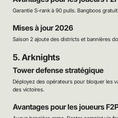
Garantie S-rank à 90 pulls. Bangboos gratuit
Mises à jour 2026
Saison 2 ajoute des districts et bannières d
5. Arknights
Tower defense stratégique
Déployez des opérateurs pour bloquer les 
des victoires.
Avantages pour les joueurs F2