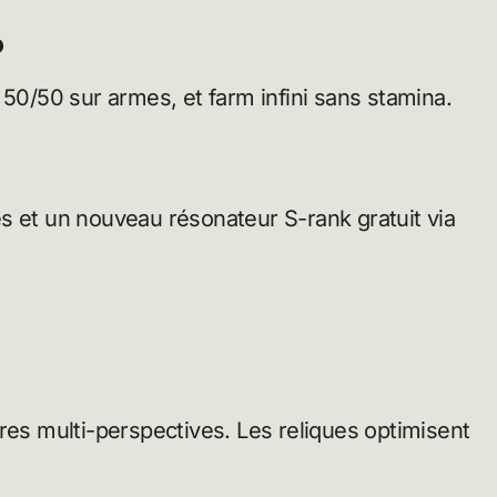
P
 50/50 sur armes, et farm infini sans stamina.
s et un nouveau résonateur S-rank gratuit via
res multi-perspectives. Les reliques optimisent