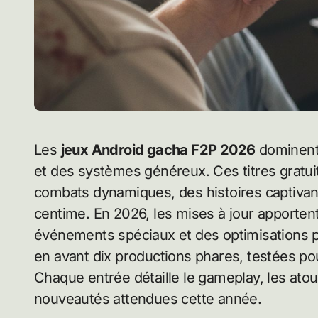
Les
jeux Android gacha F2P 2026
dominent
et des systèmes généreux. Ces titres gratuit
combats dynamiques, des histoires captivan
centime. En 2026, les mises à jour apporte
événements spéciaux et des optimisations p
en avant dix productions phares, testées pour
Chaque entrée détaille le gameplay, les ato
nouveautés attendues cette année.