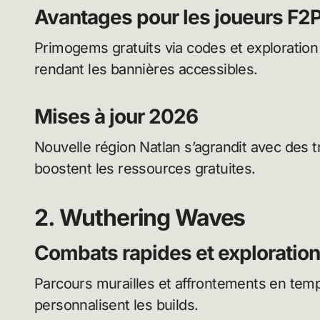
Avantages pour les joueurs F2
Primogems gratuits via codes et exploration 
rendant les bannières accessibles.
Mises à jour 2026
Nouvelle région Natlan s’agrandit avec des
boostent les ressources gratuites.
2. Wuthering Waves
Combats rapides et exploration
Parcours murailles et affrontements en temp
personnalisent les builds.