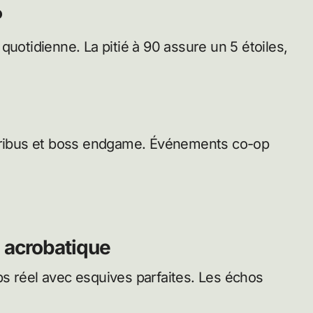
P
quotidienne. La pitié à 90 assure un 5 étoiles,
 tribus et boss endgame. Événements co-op
 acrobatique
s réel avec esquives parfaites. Les échos