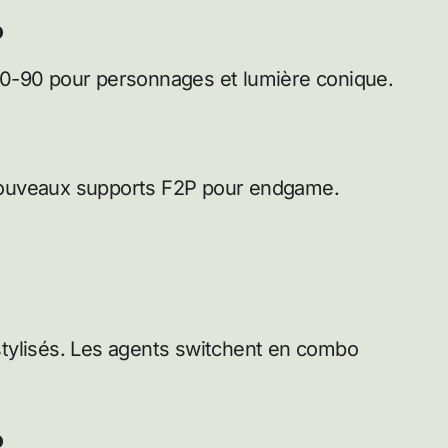
P
à 80-90 pour personnages et lumière conique.
Nouveaux supports F2P pour endgame.
tylisés. Les agents switchent en combo
P