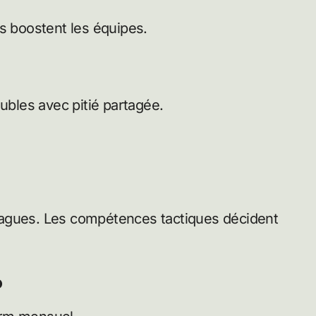
s boostent les équipes.
oubles avec pitié partagée.
vagues. Les compétences tactiques décident
P