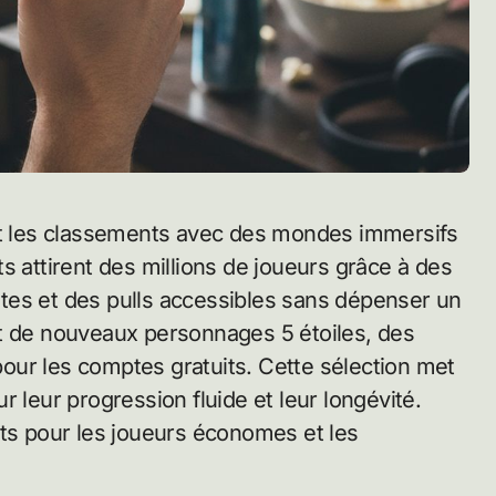
 les classements avec des mondes immersifs
s attirent des millions de joueurs grâce à des
tes et des pulls accessibles sans dépenser un
nt de nouveaux personnages 5 étoiles, des
our les comptes gratuits. Cette sélection met
 leur progression fluide et leur longévité.
uts pour les joueurs économes et les