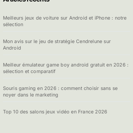
Meilleurs jeux de voiture sur Android et iPhone : notre
sélection
Mon avis sur le jeu de stratégie Cendrelune sur
Android
Meilleur émulateur game boy android gratuit en 2026 :
sélection et comparatif
Souris gaming en 2026 : comment choisir sans se
noyer dans le marketing
Top 10 des salons jeux vidéo en France 2026