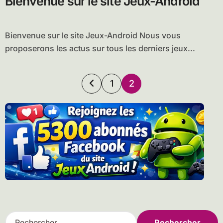
Bienvenue sur le site Jeux-Android
Bienvenue sur le site Jeux-Android Nous vous
proposerons les actus sur tous les derniers jeux...
Pagination
1
2
des
publications
R