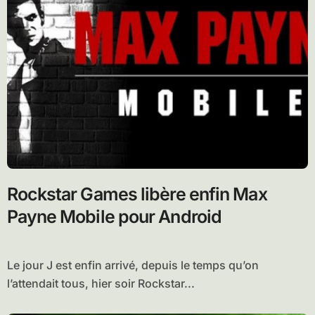
Rockstar Games libère enfin Max
Payne Mobile pour Android
Le jour J est enfin arrivé, depuis le temps qu’on
l’attendait tous, hier soir Rockstar...