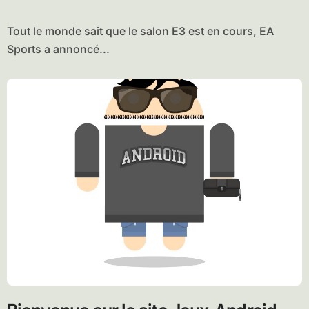
Madden 13 Social à l’E3
Tout le monde sait que le salon E3 est en cours, EA
Sports a annoncé...