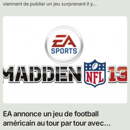
viennent de publier un jeu surprenant il y...
EA annonce un jeu de football
américain au tour par tour avec