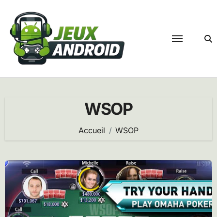
Passer
au
contenu
WSOP
Accueil
WSOP