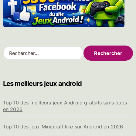
R
e
c
h
e
Les meilleurs jeux android
r
c
h
Top 10 des meilleurs jeux Android gratuits sans pubs
e
en 2026
r
:
Top 10 des jeux Minecraft like sur Android en 2026