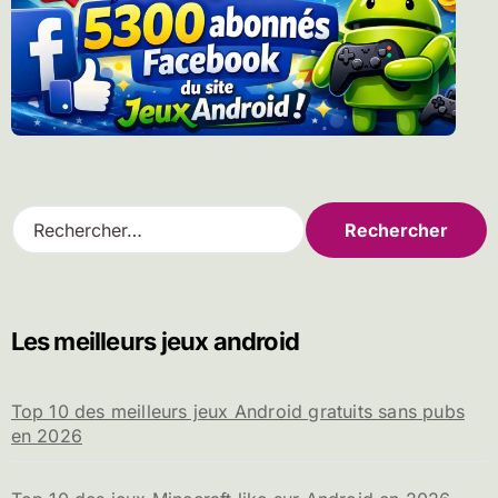
R
e
c
h
e
Les meilleurs jeux android
r
c
h
Top 10 des meilleurs jeux Android gratuits sans pubs
e
en 2026
r
: