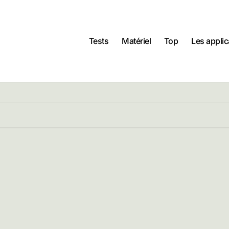
Tests
Matériel
Top
Les applic