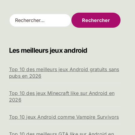
R
e
c
h
e
Les meilleurs jeux android
r
c
h
Top 10 des meilleurs jeux Android gratuits sans
e
pubs en 2026
r
:
Top 10 des jeux Minecraft like sur Android en
2026
Top 10 jeux Android comme Vampire Survivors
Top 10 des meilleurs GTA like sur Android en