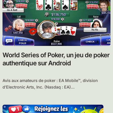
World Series of Poker, un jeu de poker
authentique sur Android
Avis aux amateurs de poker : EA Mobile™, division
d’Electronic Arts, Inc. (Nasdaq : EA)...