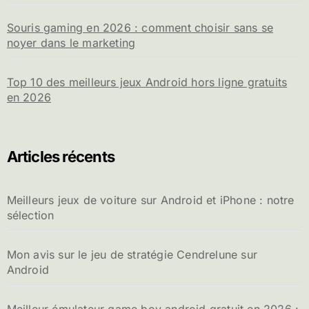
Souris gaming en 2026 : comment choisir sans se
noyer dans le marketing
Top 10 des meilleurs jeux Android hors ligne gratuits
en 2026
Articles récents
Meilleurs jeux de voiture sur Android et iPhone : notre
sélection
Mon avis sur le jeu de stratégie Cendrelune sur
Android
Meilleur émulateur game boy android gratuit en 2026 :