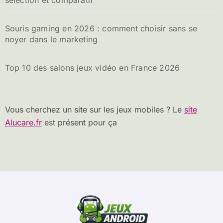
Souris gaming en 2026 : comment choisir sans se
noyer dans le marketing
Top 10 des salons jeux vidéo en France 2026
Vous cherchez un site sur les jeux mobiles ? Le
site
Alucare.fr
est présent pour ça