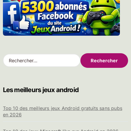
R
e
c
h
e
Les meilleurs jeux android
r
c
h
Top 10 des meilleurs jeux Android gratuits sans pubs
e
en 2026
r
: