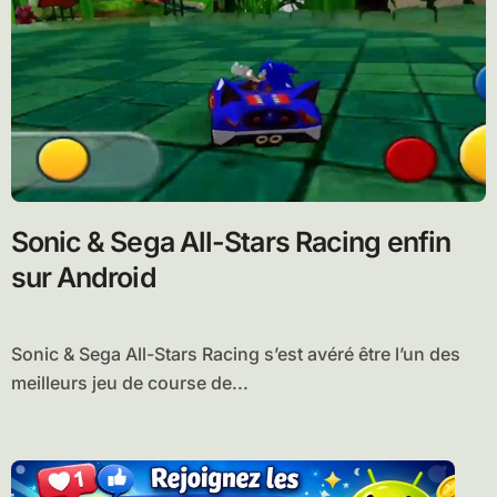
Sonic & Sega All-Stars Racing enfin
sur Android
Sonic & Sega All-Stars Racing s’est avéré être l’un des
meilleurs jeu de course de...