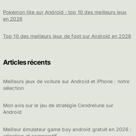
Pokémon like sur Android : top 10 des meilleurs jeux
en 2026
Top 10 des meilleurs jeux de foot sur Android en 2026
Articles récents
Meilleurs jeux de voiture sur Android et iPhone : notre
sélection
Mon avis sur le jeu de stratégie Cendrelune sur
Android
Meilleur émulateur game boy android gratuit en 2026 :
sélection et comparatif