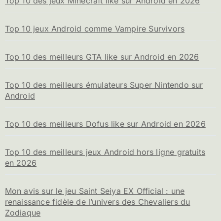
Top 10 des jeux Minecraft like sur Android en 2026
Top 10 jeux Android comme Vampire Survivors
Top 10 des meilleurs GTA like sur Android en 2026
Top 10 des meilleurs émulateurs Super Nintendo sur
Android
Top 10 des meilleurs Dofus like sur Android en 2026
Top 10 des meilleurs jeux Android hors ligne gratuits
en 2026
Mon avis sur le jeu Saint Seiya EX Official : une
renaissance fidèle de l’univers des Chevaliers du
Zodiaque