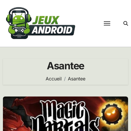
Passer
au
contenu
Asantee
Accueil
Asantee