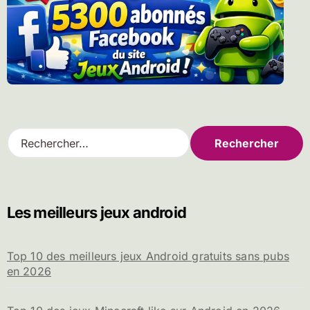
R
e
c
h
e
Les meilleurs jeux android
r
c
h
Top 10 des meilleurs jeux Android gratuits sans pubs
e
en 2026
r
: