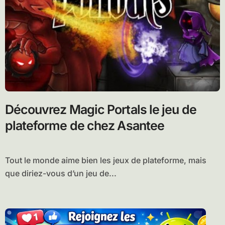
Découvrez Magic Portals le jeu de
plateforme de chez Asantee
Tout le monde aime bien les jeux de plateforme, mais
que diriez-vous d’un jeu de...